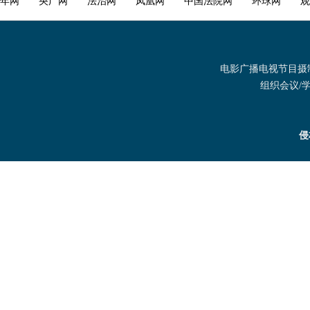
年网
央广网
法治网
凤凰网
中国法院网
环球网
观
电影广播电视节目摄制发
组织会议/学术
侵