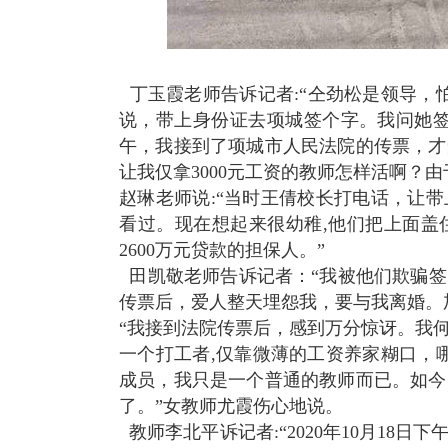
丁玉霞老师告诉记者:“仝劲松是领导，怕
说，带上身份证去项城签个字。我问她签啥
午，我接到了项城市人民法院的传票，才
让我仅拿3000元工资的教师怎样活啊？
赵琳老师说:“当时王倩校长打电话，让
看过。现在想起来很幼稚,他们把上面盖
2600万元贷款的担保人。”
田凯敬老师告诉记者：“我被他们欺骗签
传票后，爱人整天埋怨我，要与我离婚。加
“我接到法院传票后，感到万分惊讶。我
一个打工者,仅靠微薄的工资养家糊口，
成员，我只是一个普通的教师而已。如今
了。”女教师尤霞伤心地说。
教师李北平诉记者:“2020年10月18