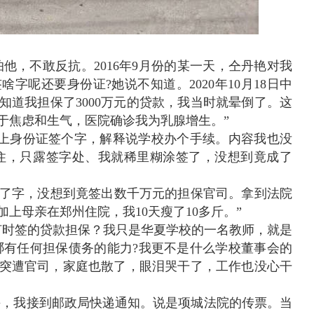
他，不敢反抗。2016年9月份的某一天，仝丹艳对我
字呢还要身份证?她说不知道。2020年10月18日中
知道我担保了3000万元的贷款，我当时就晕倒了。这
由于焦虑和生气，医院确诊我为乳腺增生。”
带上身份证签个字，解释说学校办个手续。内容我也没
住，只露签字处、我就稀里糊涂签了，没想到竟成了
了字，没想到竟签出数千万元的担保官司。拿到法院
上母亲在郑州住院，我10天瘦了10多斤。”
何时签的贷款担保？我只是华夏学校的一名教师，就是
哪有任何担保债务的能力?我更不是什么学校董事会的
突遭官司，家庭也散了，眼泪哭干了，工作也没心干
日下午，我接到邮政局快递通知。说是项城法院的传票。当