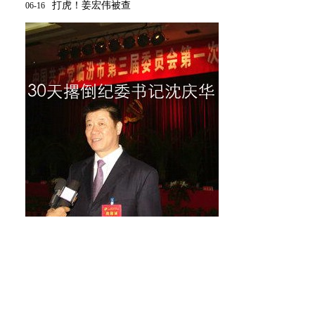
打虎！姜宏伟被查
06-16