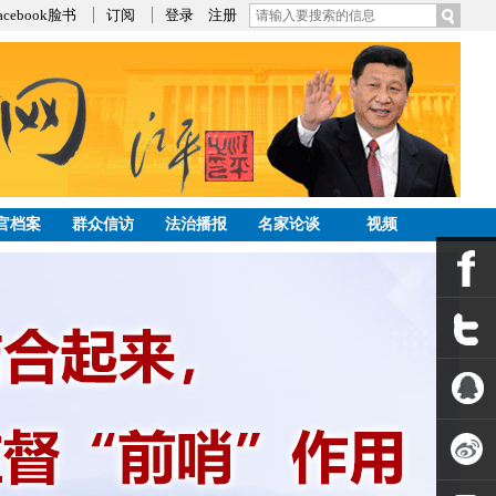
acebook脸书
订阅
登录
注册
官档案
群众信访
法治播报
名家论谈
视频
发帖
公告
Facebook
Twitter
QQ空间