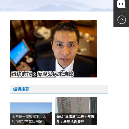
微博
微信
编辑推荐
山东德州腐败窝案：水
光伏“豆腐渣”工程十年缠
利“惯犯”三落法网屡
斗：检察抗诉撕开