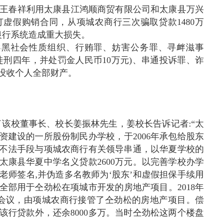
涛、王春祥利用太康县江鸿顺商贸有限公司和太康县万兴
虚假购销合同，从项城农商行三次骗取贷款1480万
银行系统造成重大损失。
、领导黑社会性质组织、行贿罪、妨害公务罪、寻衅滋事
徒刑四年，并处罚金人民币10万元)、串通投诉罪、诈
处没收个人全部财产。
了该校董事长、校长姜振林先生，姜校长告诉记者:“太
引资建设的一所股份制民办学校，于2006年承包给股东
假等不法手段与项城农商行有关领导串通，以华夏学校的
的太康县华夏中学名义贷款2600万元。以完善学校办学
老师签名,并伪造多名教师为‘股东’和虚假担保手续用
，全部用于仝劲松在项城市开发的房地产项目。2018年
会议，由项城农商行接管了仝劲松的房地产项目。偿
该行贷款外，还余8000多万。当时仝劲松这两个楼盘