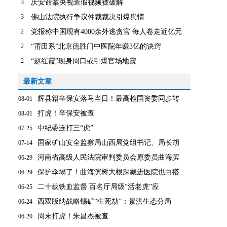
3
庆安命案央视造假视频被破解
3
佛山法院执行争议仲裁裁决引爆舆情
2
党报称中国现有4000余外逃贪官 每人卷走近亿元
2
“莆田系”北京德胜门中医院年赚3亿的诀窍
2
“赵红霞”现身周口或引爆官场地震
最新文章
辉县籍辛保安落马当日！最高检国资委同步转
08-01
打虎！辛保安被查
08-01
中纪委连打三“虎”
07-25
国家矿山安全监察局山西局党组书记、局长胡
07-14
河南省高级人民法院审判委员会原委员曲海滨
06-29
保护伞塌了！曲海滨树大根深藏进医院也白搭
06-29
二十载铁血监督 百名厅局级“活老虎”应
06-25
西双版纳战略锡矿“生死劫”：景洪生态分局
06-24
周末打虎！朱昌杰被查
06-20