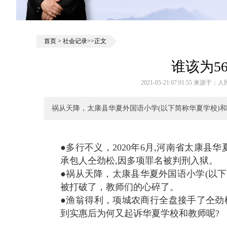
首页
>
社会记录
>>正文
谁该为5
2021-05-21 07:01:55 来
祸从天降，太康县华夏外国语小学(以下简称华夏学校)
●多行不义，2020年6月,河南省太康
承包人仝劲松,因多项罪名被判刑入狱。
●祸从天降，太康县华夏外国语小学(以
被打破了，教师们的心碎了。
●渔翁得利，项城农商行全盘接手了仝劲
到实惠后为何又起诉华夏学校和教师呢?