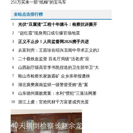
251万买来一部“纸糊”的宝马车
全站点击排行榜
1
光伏“豆腐渣”工程十年缠斗：检察抗诉撕开
2
“赵红霞”现身周口或引爆官场地震
3
正义不止步！人民监督网2026携手共进
4
从富到穷：王苗珍在绍兴丑闻中寻求正义的2
5
二十载铁血监督 百名厅局级“活老虎”应
6
山西副厅级高官李书凯捏造的卫生部华卫“大
7
鞍山市检察长家族霸矿 众乡亲举报遭殃
8
湖北襄樊襄南监狱一级警督受贿“悬”案
9
山东德州腐败窝案：水利“惯犯”三落法网屡
10
浙江上虞：官抢民财千万富婆成穷光蛋