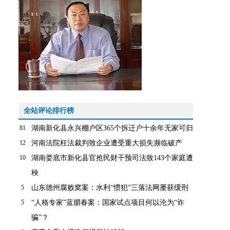
全站评论排行榜
81
湖南新化县永兴棚户区365个拆迁户十余年无家可归
12
河南法院枉法裁判致企业遭受重大损失濒临破产
10
湖南娄底市新化县官抢民财干预司法致143个家庭遭
秧
5
山东德州腐败窝案：水利“惯犯”三落法网屡获缓刑
5
“人格专家”蓝腊春案：国家试点项目何以沦为“诈
骗”？