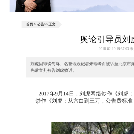
首页
>
公告
>>正文
舆论引导员刘
2018-02-10 19:37
刘虎因诽谤侮辱、名誉诋毁记者朱瑞峰而被诉至北京市海
先后宣判被告刘虎败诉。
2017年9月14日，刘虎网络炒作《刘虎
炒作《刘虎：从六白到三万，公告费标准