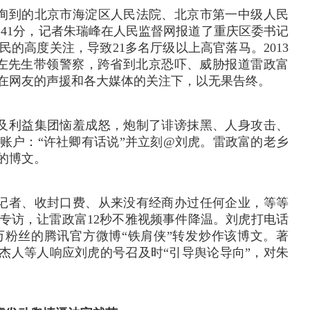
询到的北京市海淀区人民法院、北京市第一中级人民
午16:41分，记者朱瑞峰在人民监督网报道了重庆区委书记
网民的高度关注，导致21多名厅级以上高官落马。
2013
左先生带领警察，跨省到北京恐吓、威胁报道雷政富
，在网友的声援和各大媒体的关注下，以无果告终。
员及利益集团恼羞成怒，炮制了诽谤抹黑、人身攻击、
账户：“许社卿有话说”并立刻@刘虎。雷政富的老乡
的博文。
记者、收封口费、从来没有经商办过任何企业，等等
专访，让雷政富12秒不雅视频事件降温。
刘虎打电话
粉丝的腾讯官方微博“铁肩侠”转发炒作该博文。
著
陈杰人等人响应刘虎的号召及时“引导舆论导向”，对朱