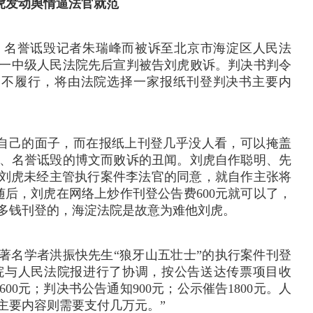
刘虎发动舆情逼法官就范
辱、名誉诋毁记者朱瑞峰而被诉至北京市海淀区人民法
第一中级人民法院先后宣判被告刘虎败诉。
判决书判令
如不履行，将由法院选择一家报纸刊登判决书主要内
自己的面子，而在报纸上刊登几乎没人看，可以掩盖
、名誉诋毁的博文而败诉的丑闻。
刘虎自作聪明、先
，刘虎未经主管执行案件李法官的同意，就自作主张将
随后，刘虎在网络上炒作刊登公告费600元就可以了，
多钱刊登的，海淀法院是故意为难他刘虎。
著名学者洪振快先生“狼牙山五壮士”的执行案件刊登
院与人民法院报进行了协调，按公告送达传票项目收
0元；判决书公告通知900元；公示催告1800元。人
主要内容则需要支付几万元。”