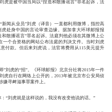
，刘虎是被中国当局以“捏造和散播谣言”罪名起诉，法
““新闻从业员”刘虎（译音）一直都利用微博，指控高
刘虎处身中国的言论审查边缘。据加拿大环球邮报报
捏造和散播谣言”罪名起诉。法庭判他必须在其微博上公
，在一个合资格的网站公布法庭的判决文件。当时刘虎
愿意付款。但后来刘虎说，法官将费用从115美元提升
”刘虎的“招”。《环球邮报》北京分社将2015年一件
刘虎自行在网络上公开的，2013年被北京市公安局侦
涉嫌寻衅滋事罪案件上。
：“刘虎就是这样说的，我没有改变他说的话。”