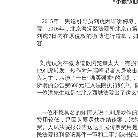
“小赖”
2015年，舆论引导员刘虎因诽谤侮
院。2016年，北京海淀区法院和北京市
刘虎7日内在原侵权的微博进行道歉，
容。
刘虎认为在微博道歉浏览量太大，有损
他刘虎转发、炒作对朱瑞峰记者人身攻击
入为主，表演了一出“强买强卖”的闹剧
所谓的公告费600元汇入法院执行账户。
一位洪先生就是在北京西城法院出了这么
一位不愿具名的知情人说：
刘虎炒作的
费用较低，是因为要
尽快办结该案，法
费。
人民法院报公告送达开庭传票费用是60
民法院报刊登该案件一审和二审判决书的