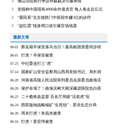
3
佛山法院执行争议仲裁裁决引爆舆情
2
党报称中国现有4000余外逃贪官 每人卷走近亿元
2
“莆田系”北京德胜门中医院年赚3亿的诀窍
2
“赵红霞”现身周口或引爆官场地震
最新文章
辉县籍辛保安落马当日！最高检国资委同步转
08-01
打虎！辛保安被查
08-01
中纪委连打三“虎”
07-25
国家矿山安全监察局山西局党组书记、局长胡
07-14
河南省高级人民法院审判委员会原委员曲海滨
06-29
保护伞塌了！曲海滨树大根深藏进医院也白搭
06-29
二十载铁血监督 百名厅局级“活老虎”应
06-25
西双版纳战略锡矿“生死劫”：景洪生态分局
06-24
周末打虎！朱昌杰被查
06-20
打虎！姜宏伟被查
06-16