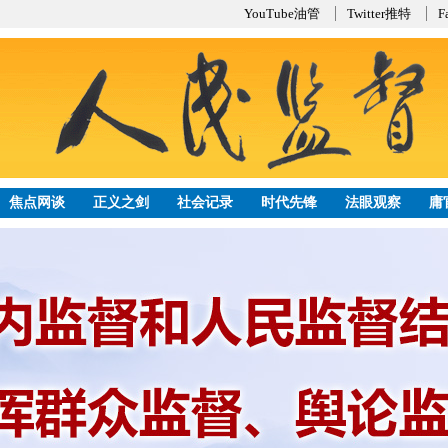
YouTube油管
Twitter推特
F
焦点网谈
正义之剑
社会记录
时代先锋
法眼观察
庸