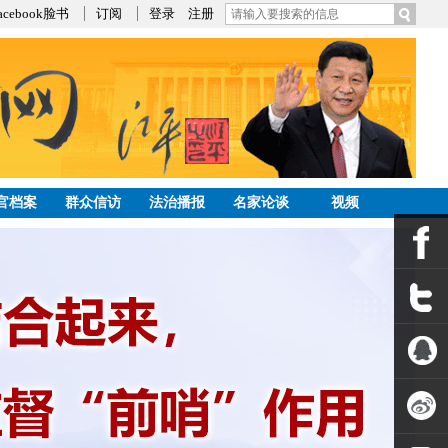
acebook脸书
订阅
登录
注册
官档案
群众信访
法治播报
名家论谈
视频
发帖
公告
Facebook
Twitter
QQ空间