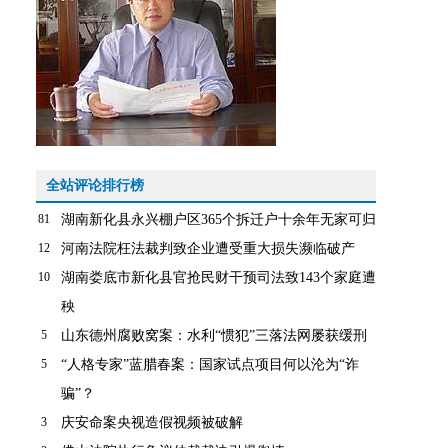
全站评论排行榜
81
湖南新化县永兴棚户区365个拆迁户十余年无家可归
12
河南法院枉法裁判致企业遭受重大损失濒临破产
10
湖南娄底市新化县官抢民财干预司法致143个家庭遭
秧
5
山东德州腐败窝案：水利“惯犯”三落法网屡获缓刑
5
“人格专家”蓝腊春案：国家试点项目何以沦为“诈
骗”？
3
庆安命案央视造假视频被破解