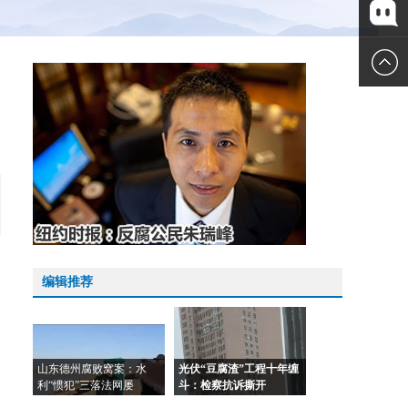
微博
微信
编辑推荐
山东德州腐败窝案：水
光伏“豆腐渣”工程十年缠
利“惯犯”三落法网屡
斗：检察抗诉撕开