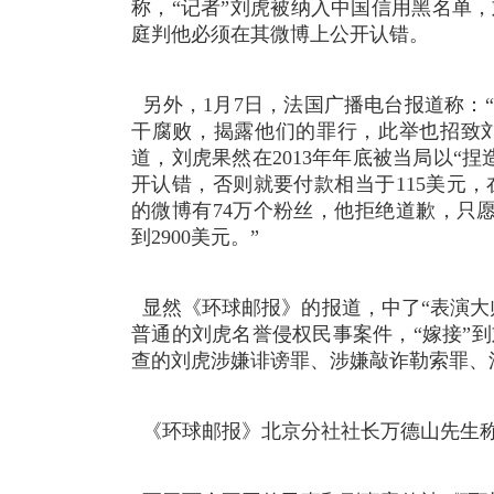
称，“记者”刘虎被纳入中国信用黑名单
庭判他必须在其微博上公开认错。
另外，1月7日，法国广播电台报道称：
干腐败，揭露他们的罪行，此举也招致
道，刘虎果然在2013年年底被当局以“
开认错，否则就要付款相当于115美元
的微博有74万个粉丝，他拒绝道歉，只
到2900美元。”
显然《环球邮报》的报道，中了“表演大师
普通的刘虎名誉侵权民事案件，“嫁接”到
查的刘虎涉嫌诽谤罪、涉嫌敲诈勒索罪、
《环球邮报》北京分社社长万德山先生称