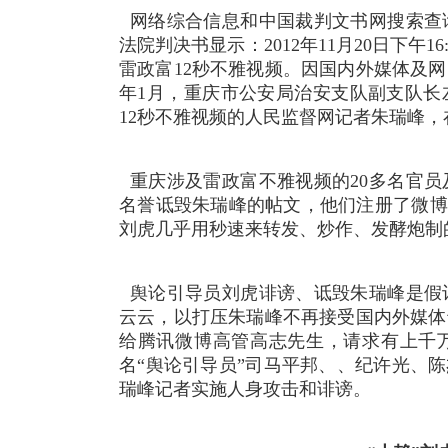
网络综合信息和中国裁判文书网搜索查
法院判决书显示：
2012年11月20日下
雷政富12秒不雅视频。因国内外媒体及
年1月，重庆市公安局治安支队副支队长
12秒不雅视频的人民监督网记者朱瑞峰
重庆涉及雷政富不雅视频的20多名官
名誉诋毁朱瑞峰的帖文，他们注册了微博
刘虎几乎用秒速来转发、炒作、发酵炮制
舆论引导员
刘虎诽谤、诋毁朱瑞峰是假
云云，以打压朱瑞峰不再接受国内外媒体
给腾讯微博高管高志先生，请求有上千万
名“舆论引导员”司马平邦、、纪许光、
瑞峰记者实施人身攻击和诽谤。