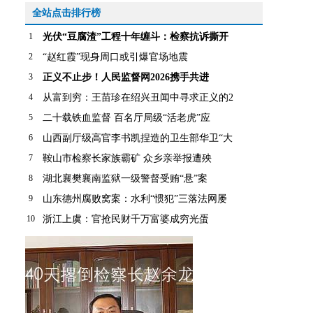
全站点击排行榜
1
光伏“豆腐渣”工程十年缠斗：检察抗诉撕开
2
“赵红霞”现身周口或引爆官场地震
3
正义不止步！人民监督网2026携手共进
4
从富到穷：王苗珍在绍兴丑闻中寻求正义的2
5
二十载铁血监督 百名厅局级“活老虎”应
6
山西副厅级高官李书凯捏造的卫生部华卫“大
7
鞍山市检察长家族霸矿 众乡亲举报遭殃
8
湖北襄樊襄南监狱一级警督受贿“悬”案
9
山东德州腐败窝案：水利“惯犯”三落法网屡
10
浙江上虞：官抢民财千万富婆成穷光蛋